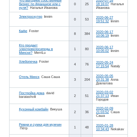
Что выгоднее собственный
2020-07-16
бизнес по франшизе или с
0
25
18:16:07
Наталья
нуля?
Наталья Иванова
Иванова
Электроскутер
linnim
2020-06-27
0
53
19:51:32
linnim
Кафе
Foster
2020-06-17
8
384
10:06:19
linnim
Кто продает
2020-06-17
электровелосипеды в
1
80
10:05:02
linnim
Минске?
MerriLu
Хлебопечка
Foster
2020-05-24
4
76
17:15:54
Nataly
2020-05-05
Отель Минск
Саша Саша
3
204
20:31:38
Алла
Довлатова
2020-03-02
Постройка дома
david
2
51
21:37:13
Иван
baratashvili
Городов
2020-02-09
Кухонный комбайн
Викуша
2
36
21:03:52
Саша
Саша
Ремни и сумки для мужчин
2020-01-28
1
48
Пётр
10:34:43
Nekakav