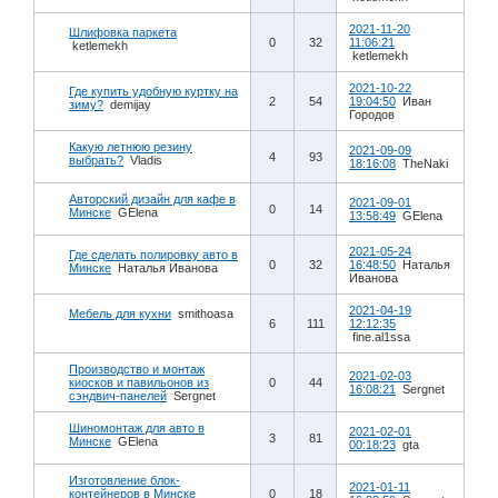
2021-11-20
Шлифовка паркета
0
32
11:06:21
ketlemekh
ketlemekh
2021-10-22
Где купить удобную куртку на
2
54
19:04:50
Иван
зиму?
demijay
Городов
Какую летнюю резину
2021-09-09
4
93
выбрать?
Vladis
18:16:08
TheNaki
Авторский дизайн для кафе в
2021-09-01
0
14
Минске
GElena
13:58:49
GElena
2021-05-24
Где сделать полировку авто в
0
32
16:48:50
Наталья
Минске
Наталья Иванова
Иванова
2021-04-19
Мебель для кухни
smithoasa
6
111
12:12:35
fine.al1ssa
Производство и монтаж
2021-02-03
киосков и павильонов из
0
44
16:08:21
Sergnet
сэндвич-панелей
Sergnet
Шиномонтаж для авто в
2021-02-01
3
81
Минске
GElena
00:18:23
gta
Изготовление блок-
2021-01-11
контейнеров в Минске
0
18