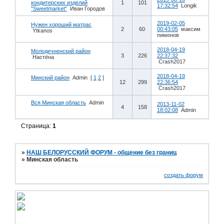
кондитерских изделий
1
101
17:32:54
Longik
"Sweetmarket"
Иван Городов
2019-02-05
Нужен хороший матрас
2
60
00:43:05
максим
Ytkanos
пименов
2018-04-19
Молодечненский район
3
226
22:37:32
Настёна
Crash2017
2018-04-19
Минский район
Admin
[
1
2
]
12
299
22:36:54
Crash2017
Вся Минская область
Admin
2013-11-02
4
158
18:02:08
Admin
Страница:
1
»
НАШ БЕЛОРУССКИЙ ФОРУМ - общение без границ
»
Минская область
создать форум