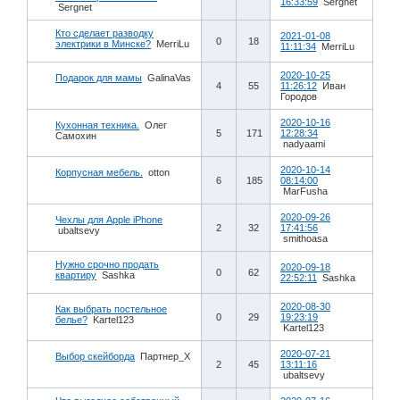
16:33:59
Sergnet
Sergnet
Кто сделает разводку
2021-01-08
0
18
электрики в Минске?
MerriLu
11:11:34
MerriLu
2020-10-25
Подарок для мамы
GalinaVas
4
55
11:26:12
Иван
Городов
2020-10-16
Кухонная техника.
Олег
5
171
12:28:34
Самохин
nadyaami
2020-10-14
Корпусная мебель.
otton
6
185
08:14:00
MarFusha
2020-09-26
Чехлы для Apple iPhone
2
32
17:41:56
ubaltsevy
smithoasa
Нужно срочно продать
2020-09-18
0
62
квартиру
Sashka
22:52:11
Sashka
2020-08-30
Как выбрать постельное
0
29
19:23:19
белье?
Kartel123
Kartel123
2020-07-21
Выбор скейборда
Партнер_Х
2
45
13:11:16
ubaltsevy