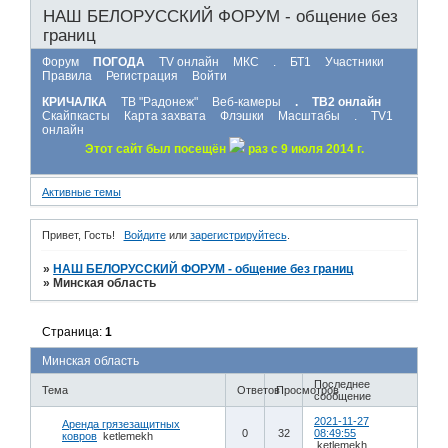
НАШ БЕЛОРУССКИЙ ФОРУМ - общение без
границ
Форум
ПОГОДА
TV онлайн
МКС
.
БТ1
Участники
Правила
Регистрация
Войти
КРИЧАЛКА
ТВ "Радонеж"
Веб-камеры
.
ТВ2 онлайн
Скайпкасты
Карта захвата
Флэшки
Масштабы
.
TV1
онлайн
Этот сайт был посещён
раз с 9 июля 2014 г.
Активные темы
Привет, Гость!
Войдите
или
зарегистрируйтесь
.
»
НАШ БЕЛОРУССКИЙ ФОРУМ - общение без границ
»
Минская область
Страница:
1
Минская область
Последнее
Тема
Ответов
Просмотров
сообщение
2021-11-27
Аренда грязезащитных
0
32
08:49:55
ковров
ketlemekh
ketlemekh