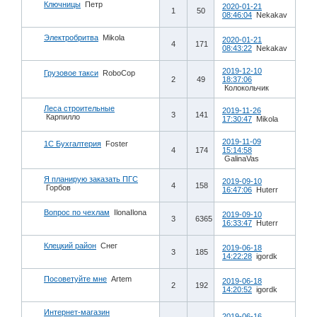
Ключницы
Петр
2020-01-21
1
50
08:46:04
Nekakav
Электробритва
Mikola
2020-01-21
4
171
08:43:22
Nekakav
2019-12-10
Грузовое такси
RoboCop
2
49
18:37:06
Колокольчик
Леса строительные
2019-11-26
3
141
Карпилло
17:30:47
Mikola
2019-11-09
1С Бухгалтерия
Foster
4
174
15:14:58
GalinaVas
Я планирую заказать ПГС
2019-09-10
4
158
Горбов
16:47:06
Huterr
Вопрос по чехлам
IlonaIlona
2019-09-10
3
6365
16:33:47
Huterr
Клецкий район
Снег
2019-06-18
3
185
14:22:28
igordk
Посоветуйте мне
Artem
2019-06-18
2
192
14:20:52
igordk
Интернет-магазин
2019-06-16