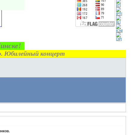
Минске!
о. Юбилейный концерт
нков.