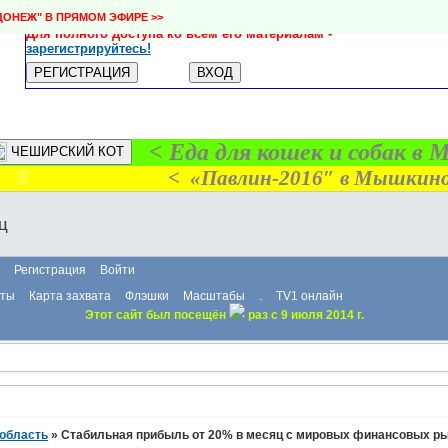
Уважаемые посетители!
ДОНЕЖ" В ПРЯМОМ ЭФИРЕ >>
Приветствуем Вас на нашем форуме!
Для полного доступа ко всем его материалам -
зарегистрируйтесь!
РЕГИСТРАЦИЯ
ВХОД
< Еда для кошек и собак в 
ЧЕШИРСКИЙ КОТ
< «Павлин-2016″ в Мышкин
ц
Регистрация
Войти
сты
Карта захвата
Флэшки
Масштабы
.
TV1 онлайн
Этот сайт был посещён
раз с 9 июля 2014 г.
 область
»
Стабильная прибыль от 20% в месяц с мировых финансовых ры