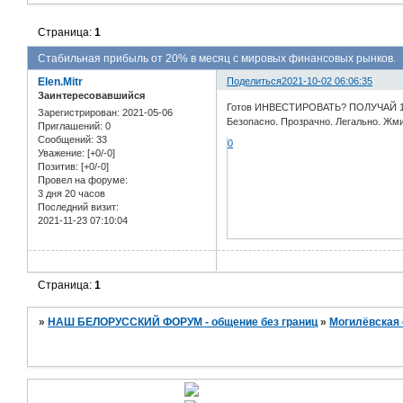
Страница:
1
Стабильная прибыль от 20% в месяц с мировых финансовых рынков.
Elen.Mitr
Поделиться
2021-10-02 06:06:35
Заинтересовавшийся
Готов ИНВЕСТИРОВАТЬ? ПОЛУЧАЙ 1-3 
Зарегистрирован
: 2021-05-06
Безопасно. Прозрачно. Легально. Жм
Приглашений:
0
Сообщений:
33
0
Уважение:
[+0/-0]
Позитив:
[+0/-0]
Провел на форуме:
3 дня 20 часов
Последний визит:
2021-11-23 07:10:04
Страница:
1
»
НАШ БЕЛОРУССКИЙ ФОРУМ - общение без границ
»
Могилёвская