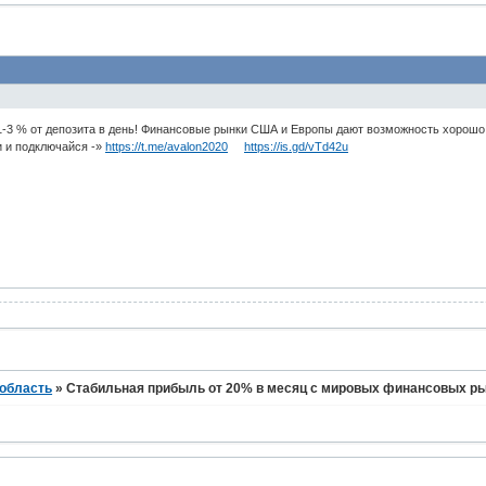
% от депозита в день! Финансовые рынки США и Европы дают возможность хорошо жи
и и подключайся -»
https://t.me/avalon2020
https://is.gd/vTd42u
 область
»
Стабильная прибыль от 20% в месяц с мировых финансовых ры