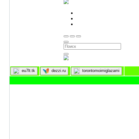
eu7lt.tk
dezzi.ru
torontomoimiglazami