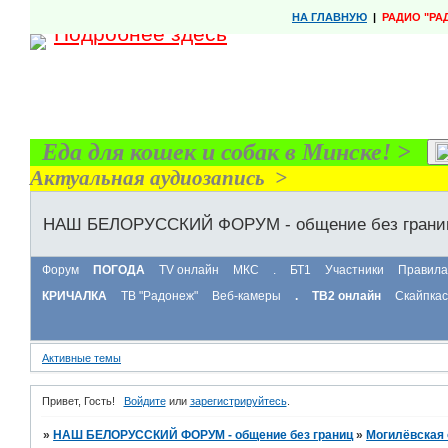
в Торонто
НА ГЛАВНУЮ
|
РАДИО "РА
Подробнее здесь
Еда для кошек и собак в Минске! >
Актуальная аудиозапись >
НАШ БЕЛОРУССКИЙ ФОРУМ - общение без грани
Форум
ПОГОДА
TV онлайн
МКС
.
БТ1
Участники
Правила
КРИЧАЛКА
ТВ "Радонеж"
Веб-камеры
.
ТВ2 онлайн
Скайпка
Активные темы
Привет, Гость!
Войдите
или
зарегистрируйтесь
.
»
НАШ БЕЛОРУССКИЙ ФОРУМ - общение без границ
»
Могилёвская