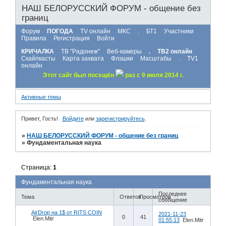
НАШ БЕЛОРУССКИЙ ФОРУМ - общение без
границ
Форум
ПОГОДА
TV онлайн
МКС
.
БТ1
Участники
Правила
Регистрация
Войти
КРИЧАЛКА
ТВ "Радонеж"
Веб-камеры
.
ТВ2 онлайн
Скайпкасты
Карта захвата
Флэшки
Масштабы
.
TV1
онлайн
Этот сайт был посещён
раз с 9 июля 2014 г.
Активные темы
Привет, Гость!
Войдите
или
зарегистрируйтесь
.
»
НАШ БЕЛОРУССКИЙ ФОРУМ - общение без границ
»
Фундаментальная наука
Страница:
1
Фундаментальная наука
Последнее
Тема
Ответов
Просмотров
сообщение
AirDrop на 1$ от RITS COIN
2021-11-23
0
41
Elen.Mitr
01:55:13
Elen.Mitr