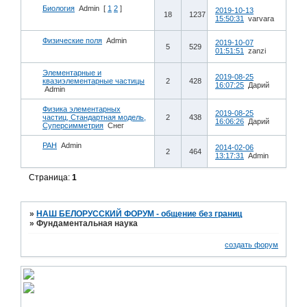
Биология
Admin
[
1
2
]
2019-10-13
18
1237
15:50:31
varvara
Физические поля
Admin
2019-10-07
5
529
01:51:51
zanzi
Элементарные и
2019-08-25
квазиэлементарные частицы
2
428
16:07:25
Дарий
Admin
Физика элементарных
2019-08-25
частиц, Стандартная модель,
2
438
16:06:26
Дарий
Суперсимметрия
Снег
РАН
Admin
2014-02-06
2
464
13:17:31
Admin
Страница:
1
»
НАШ БЕЛОРУССКИЙ ФОРУМ - общение без границ
»
Фундаментальная наука
создать форум