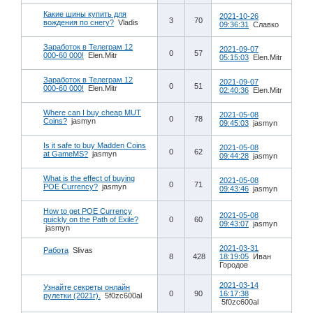
Какие шины купить для
2021-10-26
3
70
вождения по снегу?
Vladis
09:36:31
Славко
Заработок в Телеграм 12
2021-09-07
0
57
000-60 000!
Elen.Mitr
05:15:03
Elen.Mitr
Заработок в Телеграм 12
2021-09-07
0
51
000-60 000!
Elen.Mitr
02:40:36
Elen.Mitr
Where can I buy cheap MUT
2021-05-08
0
78
Coins?
jasmyn
09:45:03
jasmyn
Is it safe to buy Madden Coins
2021-05-08
0
62
at GameMS?
jasmyn
09:44:28
jasmyn
What is the effect of buying
2021-05-08
0
71
POE Currency?
jasmyn
09:43:46
jasmyn
How to get POE Currency
2021-05-08
quickly on the Path of Exile?
0
60
09:43:07
jasmyn
jasmyn
2021-03-31
Работа
Slivas
8
428
18:19:05
Иван
Городов
2021-03-14
Узнайте секреты онлайн
0
90
16:17:38
рулетки (2021г).
5f0zc600al
5f0zc600al