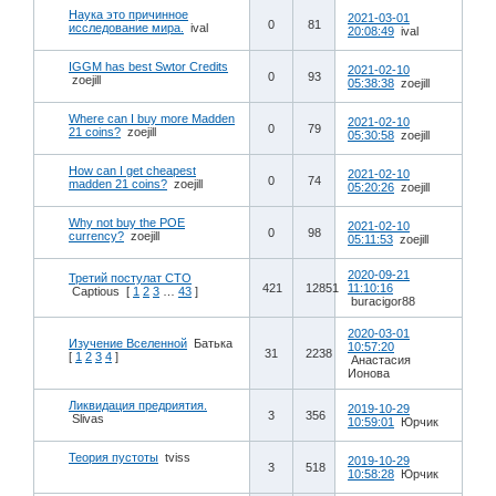
Наука это причинное
2021-03-01
0
81
исследование мира.
ival
20:08:49
ival
IGGM has best Swtor Credits
2021-02-10
0
93
zoejill
05:38:38
zoejill
Where can I buy more Madden
2021-02-10
0
79
21 coins?
zoejill
05:30:58
zoejill
How can I get cheapest
2021-02-10
0
74
madden 21 coins?
zoejill
05:20:26
zoejill
Why not buy the POE
2021-02-10
0
98
currency?
zoejill
05:11:53
zoejill
2020-09-21
Третий постулат СТО
421
12851
11:10:16
Captious
[
1
2
3
…
43
]
buracigor88
2020-03-01
Изучение Вселенной
Батька
10:57:20
31
2238
[
1
2
3
4
]
Анастасия
Ионова
Ликвидация предриятия.
2019-10-29
3
356
Slivas
10:59:01
Юрчик
Теория пустоты
tviss
2019-10-29
3
518
10:58:28
Юрчик