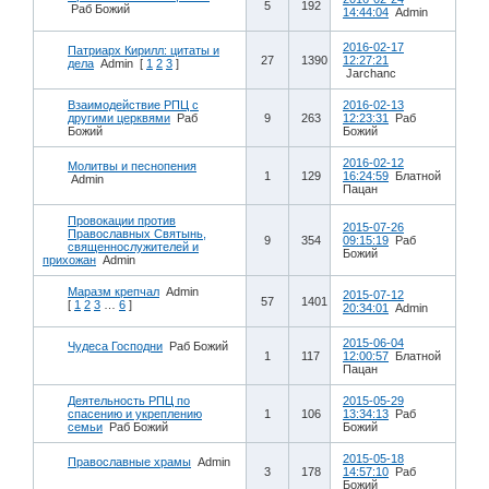
5
192
Раб Божий
14:44:04
Admin
2016-02-17
Патриарх Кирилл: цитаты и
27
1390
12:27:21
дела
Admin
[
1
2
3
]
Jarchanc
Взаимодействие РПЦ с
2016-02-13
другими церквями
Раб
9
263
12:23:31
Раб
Божий
Божий
2016-02-12
Молитвы и песнопения
1
129
16:24:59
Блатной
Admin
Пацан
Провокации против
2015-07-26
Православных Святынь,
9
354
09:15:19
Раб
священнослужителей и
Божий
прихожан
Admin
Маразм крепчал
Admin
2015-07-12
57
1401
[
1
2
3
…
6
]
20:34:01
Admin
2015-06-04
Чудеса Господни
Раб Божий
1
117
12:00:57
Блатной
Пацан
Деятельность РПЦ по
2015-05-29
спасению и укреплению
1
106
13:34:13
Раб
семьи
Раб Божий
Божий
2015-05-18
Православные храмы
Admin
3
178
14:57:10
Раб
Божий