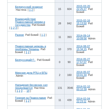
2015-03-20
Белорусский экзархат
15
604
22:25:27
Раб
Настёна
[
1
2
]
Божий
Взаимодействие
2015-02-16
Православной Церкви и
28
842
15:13:50
Раб
государства
Раб Божий
Божий
[
1
2
3
]
Разное
Раб Божий
[
1
2
]
2014-09-14
11
393
10:09:56
Admin
Православная церковь и
2014-08-07
проблемы Украины
Раб
10
370
15:34:15
Раб
Божий
[
1
2
]
Божий
2014-05-27
Белпуссирайт?..
Раб Божий
0
90
17:57:07
Раб
Божий
2014-05-07
Мирские дела РПЦ и БПЦ
2
160
03:01:34
Раб
Admin
Божий
Нападения бесовских сил
2014-02-10
продолжается
Настёна
131
3546
00:10:39
Admin
[
1
2
3
…
14
]
Гонения на Православие
Раб
2014-02-04
11
439
Божий
[
1
2
]
22:23:11
Admin