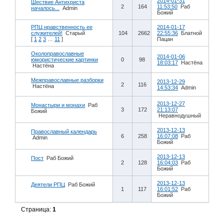
2014-01-31
Шествие Антихриста
2
164
11:53:50
Раб
началось...
Admin
Божий
РПЦ нравственность ее
2014-01-17
служителей!
Старый
104
2662
22:55:36
Блатной
[
1
2
3
…
11
]
Пацан
Околоправославные
2014-01-06
юмористические картинки
0
98
18:03:17
Настёна
Настёна
Межправославные разборки
2013-12-29
2
116
Настёна
14:53:34
Admin
2013-12-27
Монастыри и монахи
Раб
3
172
21:13:07
Божий
Неравнодушный
2013-12-13
Православный календарь
6
258
16:07:08
Раб
Admin
Божий
2013-12-13
Пост
Раб Божий
2
128
16:04:03
Раб
Божий
2013-12-13
Деятели РПЦ
Раб Божий
1
117
16:01:52
Раб
Божий
Страница:
1