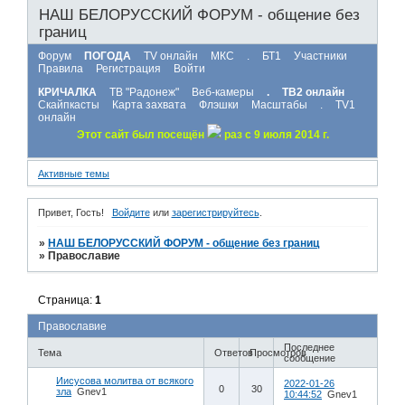
НАШ БЕЛОРУССКИЙ ФОРУМ - общение без
границ
Форум
ПОГОДА
TV онлайн
МКС
.
БТ1
Участники
Правила
Регистрация
Войти
КРИЧАЛКА
ТВ "Радонеж"
Веб-камеры
.
ТВ2 онлайн
Скайпкасты
Карта захвата
Флэшки
Масштабы
.
TV1
онлайн
Этот сайт был посещён
раз с 9 июля 2014 г.
Активные темы
Привет, Гость!
Войдите
или
зарегистрируйтесь
.
»
НАШ БЕЛОРУССКИЙ ФОРУМ - общение без границ
»
Православие
Страница:
1
Православие
Последнее
Тема
Ответов
Просмотров
сообщение
Иисусова молитва от всякого
2022-01-26
0
30
зла
Gnev1
10:44:52
Gnev1