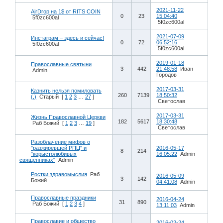
2021-11-22
AirDrop на 1$ от RITS COIN
0
23
15:04:40
5f0zc600al
5f0zc600al
2021-07-09
Инстаграм – здесь и сейчас!
0
72
06:52:16
5f0zc600al
5f0zc600al
2019-01-18
Православные святыни
3
442
21:48:58
Иван
Admin
Городов
2017-03-31
Казнить нельзя помиловать
260
7139
18:50:32
(,)
Старый
[
1
2
3
…
27
]
Cветослав
2017-03-31
Жизнь Православной Церкви
182
5617
18:30:48
Раб Божий
[
1
2
3
…
19
]
Cветослав
Разоблачение мифов о
"разжиревшей РПЦ" и
2016-05-17
8
214
"корыстолюбивых
16:05:22
Admin
священниках"
Admin
Ростки здравомыслия
Раб
2016-05-09
3
142
Божий
04:41:08
Admin
Православные праздники
2016-04-24
31
890
Раб Божий
[
1
2
3
4
]
13:11:03
Admin
Православие и общество
2016-02-24