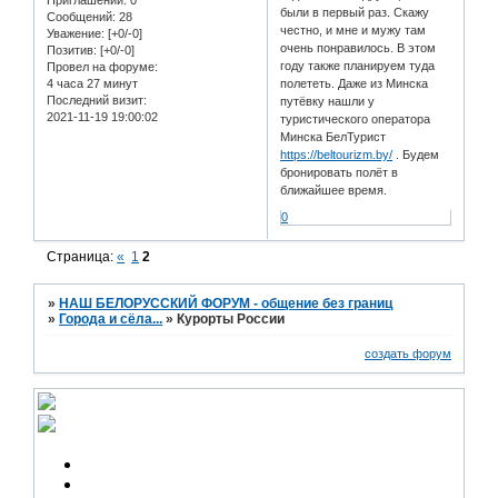
были в первый раз. Скажу
Сообщений:
28
честно, и мне и мужу там
Уважение:
[+0/-0]
очень понравилось. В этом
Позитив:
[+0/-0]
году также планируем туда
Провел на форуме:
4 часа 27 минут
полететь. Даже из Минска
Последний визит:
путёвку нашли у
2021-11-19 19:00:02
туристического оператора
Минска БелТурист
https://beltourizm.by/
. Будем
бронировать полёт в
ближайшее время.
0
Страница:
«
1
2
»
НАШ БЕЛОРУССКИЙ ФОРУМ - общение без границ
»
Города и сёла...
»
Курорты России
создать форум