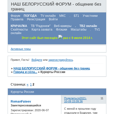
НАШ БЕЛОРУССКИЙ ФОРУМ - общение без
границ
Форум
ПОГОДА
TV онлайн
МКС
.
БТ1
Участники
Правила
Регистрация
Войти
КРИЧАЛКА
ТВ "Радонеж"
Веб-камеры
.
ТВ2 онлайн
Скайпкасты
Карта захвата
Флэшки
Масштабы
.
TV1
онлайн
Этот сайт был посещён
раз с 9 июля 2014 г.
Активные темы
Привет, Гость!
Войдите
или
зарегистрируйтесь
.
»
НАШ БЕЛОРУССКИЙ ФОРУМ - общение без границ
»
Города и сёла...
»
Курорты России
Страница:
«
1
2
Курорты России
Поделиться
2021-
11
RomanFateev
10-09 15:09:36
Заинтересовавшийся
С женой в прошлом году
Зарегистрирован
: 2020-06-07
отдыхали в Бодруме, там
Приглашений:
0