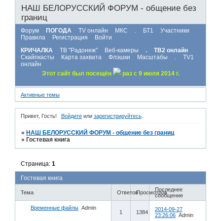
НАШ БЕЛОРУССКИЙ ФОРУМ - общение без
границ
Форум
ПОГОДА
TV онлайн
МКС
.
БТ1
Участники
Правила
Регистрация
Войти
КРИЧАЛКА
ТВ "Радонеж"
Веб-камеры
.
ТВ2 онлайн
Скайпкасты
Карта захвата
Флэшки
Масштабы
.
TV1
онлайн
Этот сайт был посещён
раз с 9 июля 2014 г.
Активные темы
Привет, Гость!
Войдите
или
зарегистрируйтесь
.
»
НАШ БЕЛОРУССКИЙ ФОРУМ - общение без границ
»
Гостевая книга
Страница:
1
Гостевая книга
Последнее
Тема
Ответов
Просмотров
сообщение
Временные файлы
Admin
2014-09-27
1
1384
23:26:06
Admin