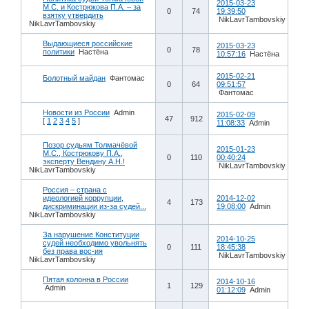
2015-03-23
М.С. и Кострюкова П.А. – за
0
74
19:39:50
взятку утвердить
NikLavrTambovskiy
NikLavrTambovskiy
Выдающиеся российские
2015-03-23
0
78
политики
Настёна
10:57:16
Настёна
2015-02-21
Болотный майдан
Фантомас
0
64
09:51:57
Фантомас
Новости из России
Admin
2015-02-09
47
912
[
1
2
3
4
5
]
11:08:33
Admin
Позор судьям Толмачёвой
2015-01-23
М.С., Кострюкову П.А.,
0
110
00:40:24
эксперту Вендину А.Н.!
NikLavrTambovskiy
NikLavrTambovskiy
Россия – страна с
идеологией коррупции,
2014-12-02
4
173
дискриминации из-за судей...
19:08:00
Admin
NikLavrTambovskiy
За нарушение Конституции
2014-10-25
судей необходимо увольнять
0
111
18:45:38
без права вос-ия
NikLavrTambovskiy
NikLavrTambovskiy
Пятая колонна в России
2014-10-16
1
129
Admin
01:12:09
Admin