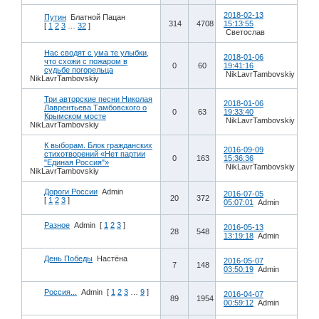
2018-02-13
Путин
Блатной Пацан
314
4708
15:13:55
[
1
2
3
…
32
]
Cветослав
Нас сводят с ума те улыбки,
2018-01-06
что схожи с пожаром в
0
60
19:41:16
судьбе погорельца
NikLavrTambovskiy
NikLavrTambovskiy
Три авторские песни Николая
2018-01-06
Лаврентьева Тамбовского о
0
63
19:33:40
Крымском мосте
NikLavrTambovskiy
NikLavrTambovskiy
К выборам. Блок гражданских
2016-09-09
стихотворений «Нет партии
0
163
15:36:36
"Единая Россия"»
NikLavrTambovskiy
NikLavrTambovskiy
Дороги России
Admin
2016-07-05
20
372
[
1
2
3
]
05:07:01
Admin
Разное
Admin
[
1
2
3
]
2016-05-13
28
548
13:19:18
Admin
День Победы
Настёна
2016-05-07
7
148
03:50:19
Admin
Россия...
Admin
[
1
2
3
…
9
]
2016-04-07
89
1954
00:59:12
Admin