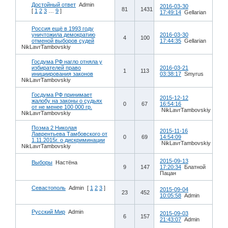
Достойный ответ
Admin
2016-03-30
81
1431
[
1
2
3
…
9
]
17:49:14
Gellarian
Россия ещё в 1993 году
уничтожила демократию
2016-03-30
4
100
отменой выборов судей
17:44:35
Gellarian
NikLavrTambovskiy
Госдума РФ нагло отняла у
избирателей право
2016-03-21
1
113
инициирования законов
03:38:17
Smyrus
NikLavrTambovskiy
Госдума РФ принимает
2015-12-12
жалобу на законы о судьях
0
67
16:54:16
от не менее 100 000 гр.
NikLavrTambovskiy
NikLavrTambovskiy
Поэма 2 Николая
2015-11-16
Лаврентьева Тамбовского от
0
69
14:54:09
1.11.2015г. о дискриминации
NikLavrTambovskiy
NikLavrTambovskiy
2015-09-13
Выборы
Настёна
9
147
17:20:34
Блатной
Пацан
Севастополь
Admin
[
1
2
3
]
2015-09-04
23
452
10:05:58
Admin
Русский Мир
Admin
2015-09-03
6
157
21:43:07
Admin