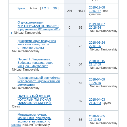
2019-12-08
Крым...
Admin
[
1
2
3
…
30
]
291
4571
10:57:47
inna
ignatova
О дискриминации
2019-01-07
КРИТИЧЕСКАЯ ПОЭМА № 2
0
85
20:26:54
в редакции от 02 января 2019
NikLavrTambovskiy
г
NikLavrTambovskiy
Дискриминация вокруг как
2018-05-24
злая вьюга под тьмой
0
73
22:01:26
отписочного круга
NikLavrTambovskiy
NikLavrTambovskiy
Песня Н. Лаврентьева:
2018-05-15
Забивака товарищ-волк,
0
54
21:17:59
чист, он – футболист
NikLavrTambovskiy
NikLavrTambovskiy
Разрешаю вашей республике
2018-04-09
использовать идею истинной
0
84
19:26:40
демократии
NikLavrTambovskiy
NikLavrTambovskiy
ПАССИВНЫЙ ДОХОД,
КОТОРЫЙ ТЫ ИСКАЛ!
2018-04-03
0
62
НИКАКИХ ВЛОЖЕНИЙ!
21:47:53
Qiyas
Qiyas
Модераторы, судьи,
2018-03-05
мошенники, прокуроры,
0
66
12:13:52
эксперты не зависят от
NikLavrTambovskiy
закона
NikLavrTambovskiy