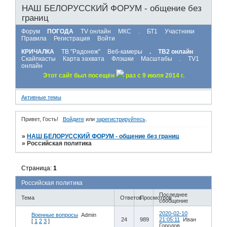
НАШ БЕЛОРУССКИЙ ФОРУМ - общение без
границ
Форум
ПОГОДА
TV онлайн
МКС
.
БТ1
Участники
Правила
Регистрация
Войти
КРИЧАЛКА
ТВ "Радонеж"
Веб-камеры
.
ТВ2 онлайн
Скайпкасты
Карта захвата
Флэшки
Масштабы
.
TV1
онлайн
Этот сайт был посещён
раз с 9 июля 2014 г.
Активные темы
Привет, Гость!
Войдите
или
зарегистрируйтесь
.
»
НАШ БЕЛОРУССКИЙ ФОРУМ - общение без границ
»
Российская политика
Страница:
1
Российская политика
Последнее
Тема
Ответов
Просмотров
сообщение
2020-02-10
Военные вопросы
Admin
24
989
21:05:11
Иван
[
1
2
3
]
Городов