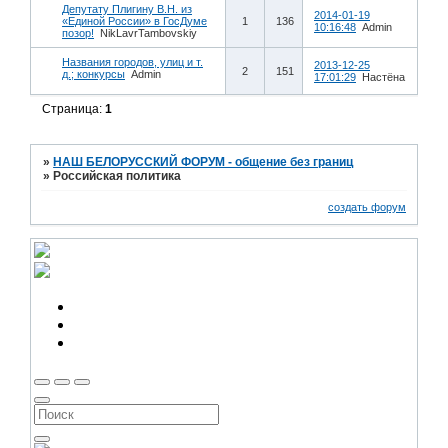
Депутату Плигину В.Н. из
2014-01-19
«Единой России» в ГосДуме
1
136
10:16:48
Admin
позор!
NikLavrTambovskiy
Названия городов, улиц и т.
2013-12-25
2
151
д.; конкурсы
Admin
17:01:29
Настёна
Страница:
1
»
НАШ БЕЛОРУССКИЙ ФОРУМ - общение без границ
»
Российская политика
создать форум