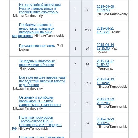
Из-за судебной коррупции
2015-08-09
Россия превратилась в
0
98
13:23:50
крепостническую страну
NikLavrTambovskiy
NikLavrTambovskiy
Проблемы славян от
недостатка правдивой
2015-06-21
1
203
информации по вине
11:13:28
Admin
модераторов
NikLavrTambovskiy
2015-06-14
Государственная ложь
Раб
1
74
12:15:00
Раб
Божий
Божий
Тунеядцы и налоговые
2015-04-27
преступники в России
0
66
11:59:34
Фантомас
Фантомас
Всё туже на шее народа удав
2015-04-19
последствий анархии власти
0
143
15:10:04
суда России
NikLavrTambovskiy
NikLavrTambovskiy
От живых к погибшим
2015-03-23
обращаюсь я – стихи
0
89
20:32:06
Лаврентьева Тамбовского
NikLavrTambovskiy
NikLavrTambovskiy
Политика прокуроров
2015-03-23
Торговченкова В.И. и
0
84
20:00:57
Пчелинцева А.В. – вредить
NikLavrTambovskiy
РФ
NikLavrTambovskiy
Политика судей Толмачёвой