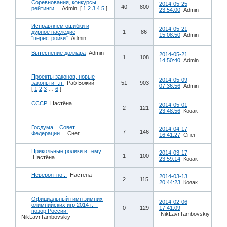
Соревнования, конкурсы,
2014-05-25
40
800
рейтинги...
Admin
[
1
2
3
4
5
]
23:54:00
Admin
Исправляем ошибки и
2014-05-21
дурное наследие
1
86
15:08:50
Admin
"перестройки"
Admin
Вытеснение доллара
Admin
2014-05-21
1
108
14:50:40
Admin
Проекты законов, новые
2014-05-09
законы и т.п.
Раб Божий
51
903
07:36:56
Admin
[
1
2
3
…
6
]
СССР
Настёна
2014-05-01
2
121
23:48:56
Козак
Госдума... Совет
2014-04-17
7
146
Федерации...
Снег
16:41:27
Снег
Прикольные ролики в тему
2014-03-17
1
100
Настёна
23:59:14
Козак
Невероятно!..
Настёна
2014-03-13
2
115
20:44:23
Козак
Официальный гимн зимних
2014-02-06
олимпийских игр 2014 г. –
0
129
17:41:09
позор России!
NikLavrTambovskiy
NikLavrTambovskiy